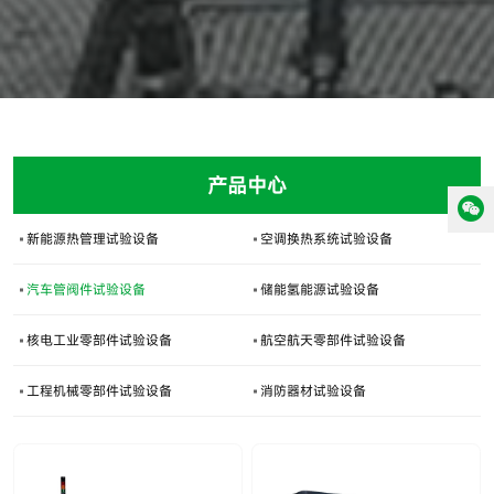
产品中心
新能源热管理试验设备
空调换热系统试验设备
汽车管阀件试验设备
储能氢能源试验设备
核电工业零部件试验设备
航空航天零部件试验设备
工程机械零部件试验设备
消防器材试验设备