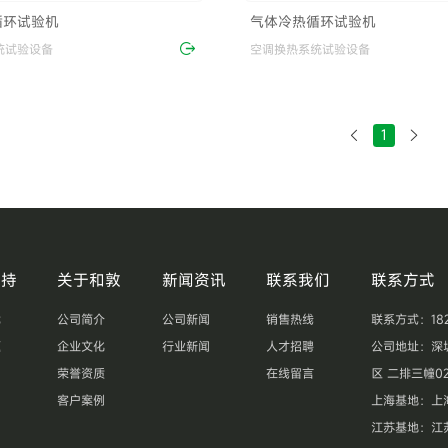
循环试验机
气体冷热循环试验机
统试验设备
空调换热系统试验设备
1
支持
关于和敦
新闻资讯
联系我们
联系方式
载
公司简介
公司新闻
销售热线
联系方式：18207
题
企业文化
行业新闻
人才招聘
公司地址：深
图
荣誉资质
在线留言
区 二排三幢02
客户案例
上海基地：上海
江苏基地：江