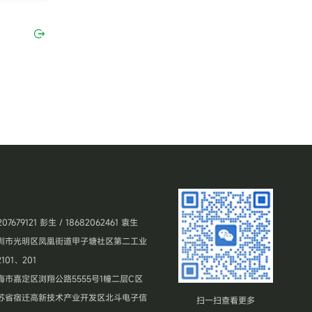
679121 彭生 / 18682062461 袁生
圳市光明区凤凰街道甲子塘社区第二工业
101、201
市嘉定区浏翔公路5555号1幢二层C区
苏省宿迁高新技术产业开发区北斗电子信
扫一扫查看更多