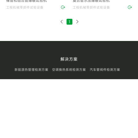
裸管和组合管爆破试验机
复合管水压爆破试验机
工程机械零部件试验设备
工程机械零部件试验设备
1
解决方案
新能源热管理检测方案
空调换热系统检测方案
汽车管阀件检测方案
储能氢能源检测方案
核电工业零部件检测方案
航空航天零部件检测方案
工程机械零部件检测方案
消防器材检测方案
产品中心
新能源热管理试验设备
空调换热系统试验设备
汽车管阀件试验设备
储能氢能源试验设备
核电工业零部件试验设备
航空航天零部件试验设备
工程机械零部件试验设备
消防器材试验设备