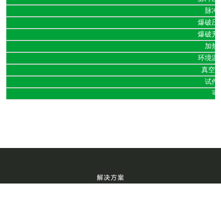
脉冲
爆破压
爆破升
加热
环境温
真空
试件
可
解决方案
新能源热管理检测方案
空调换热系统检测方案
汽车管阀件检测方案
储能氢能源检测方案
核电工业零部件检测方案
航空航天零部件检测方案