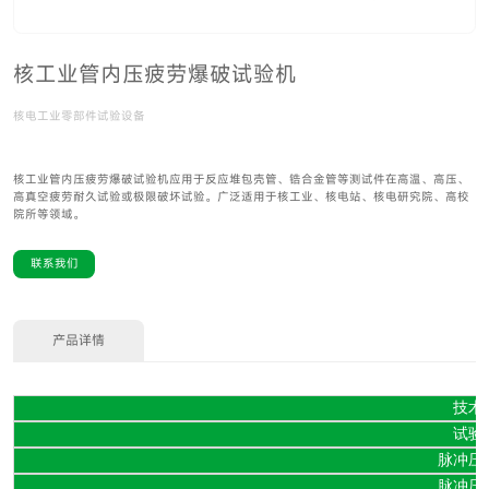
核工业管内压疲劳爆破试验机
核电工业零部件试验设备
核工业管内压疲劳爆破试验机应用于反应堆包壳管、锆合金管等测试件在高温、高压、
高真空疲劳耐久试验或极限破坏试验。广泛适用于核工业、核电站、核电研究院、高校
院所等领域。
联系我们
产品详情
技术
试验
脉冲压
脉冲压