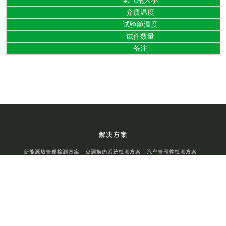
氢气瓶大小
介质温度
试验舱温度
试件数量
备注
解决方案
新能源热管理检测方案
空调换热系统检测方案
汽车管阀件检测方案
储能氢能源检测方案
核电工业零部件检测方案
航空航天零部件检测方案
工程机械零部件检测方案
消防器材检测方案
产品中心
新能源热管理试验设备
空调换热系统试验设备
汽车管阀件试验设备