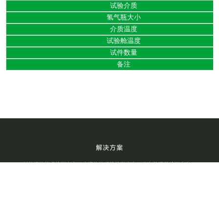
试验介质
氢气瓶大小
介质温度
试验舱温度
试件数量
备注
解决方案
新能源热管理检测方案
空调换热系统检测方案
汽车管阀件检测方案
储能氢能源检测方案
核电工业零部件检测方案
航空航天零部件检测方案
工程机械零部件检测方案
消防器材检测方案
产品中心